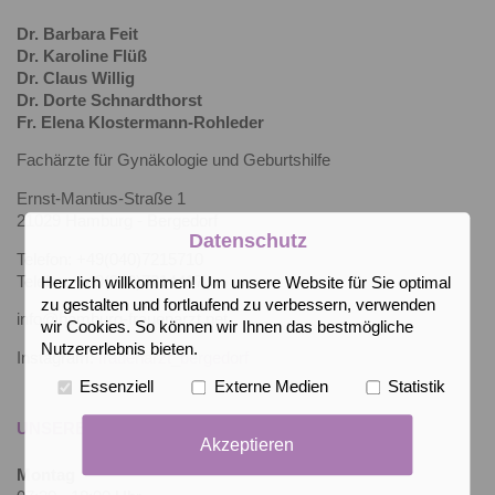
Dr. Barbara Feit
Dr. Karoline Flüß
Dr. Claus Willig
Dr. Dorte Schnardthorst
Fr. Elena Klostermann-Rohleder
Fachärzte für Gynäkologie und Geburtshilfe
Ernst-Mantius-Straße 1
21029 Hamburg - Bergedorf
Datenschutz
Telefon: +49(040)7215710
Telefax: +49(040)7214417
Herzlich willkommen! Um unsere Website für Sie optimal
zu gestalten und fortlaufend zu verbessern, verwenden
info@hamburg-frauenarzt.net
wir Cookies. So können wir Ihnen das bestmögliche
Nutzererlebnis bieten.
Instagram:
frauenarzt_bergedorf
Essenziell
Externe Medien
Statistik
UNSERE SPRECHZEITEN
Akzeptieren
Montag