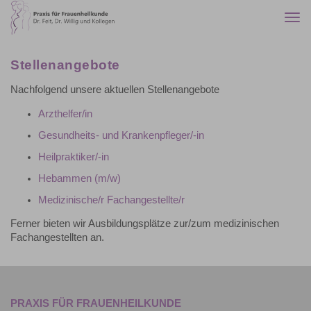
Togg
navi
Stellenangebote
Nachfolgend unsere aktuellen Stellenangebote
Arzthelfer/in
Gesundheits- und Krankenpfleger/-in
Heilpraktiker/-in
Hebammen (m/w)
Medizinische/r Fachangestellte/r
Ferner bieten wir Ausbildungsplätze zur/zum medizinischen
Fachangestellten an.
PRAXIS FÜR FRAUENHEILKUNDE