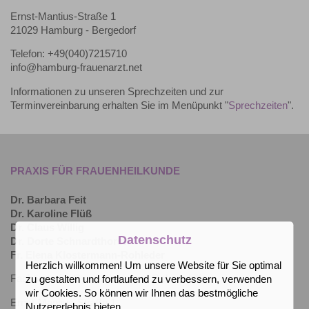
Ernst-Mantius-Straße 1
21029 Hamburg - Bergedorf
Telefon: +49(040)7215710
info@hamburg-frauenarzt.net
Informationen zu unseren Sprechzeiten und zur
Terminvereinbarung erhalten Sie im Menüpunkt "
Sprechzeiten
".
PRAXIS FÜR FRAUENHEILKUNDE
Dr. Barbara Feit
Dr. Karoline Flüß
Dr. Claus Willig
Datenschutz
Dr. Dorte Schnardthorst
Fr. Elena Klostermann-Rohleder
Herzlich willkommen! Um unsere Website für Sie optimal
Fachärzte für Gynäkologie und Geburtshilfe
zu gestalten und fortlaufend zu verbessern, verwenden
wir Cookies. So können wir Ihnen das bestmögliche
Ernst-Mantius-Straße 1
Nutzererlebnis bieten.