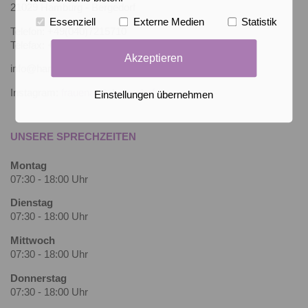
21029 Hamburg - Bergedorf
Essenziell
Externe Medien
Statistik
Telefon: +49(040)7215710
Telefax: +49(040)7214417
Akzeptieren
info@hamburg-frauenarzt.net
Instagram:
frauenarzt_bergedorf
Einstellungen übernehmen
UNSERE SPRECHZEITEN
Montag
07:30 - 18:00 Uhr
Dienstag
07:30 - 18:00 Uhr
Mittwoch
07:30 - 18:00 Uhr
Donnerstag
07:30 - 18:00 Uhr