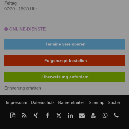
Feitag
07:30 - 16:30 Uhr
ONLINE-DIENSTE
Termine vereinbaren
Folgerezept bestellen
Überweisung anfordern
Erinnerung erhalten
Impressum
Datenschutz
Barrierefreiheit
Sitemap
Suche
Diese
RSS-
Auf
Auf
Auf
Auf
Per
vCard
Auf
tel
Seite
Feed
Xing
Facebook
Twitter
LinkedIn
Mail
speichern
Whatsap
als
mitteilen
teilen
teilen
teilen
empfehlen
teilen
Nach