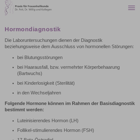
Togg
navi
Hormondiagnostik
Die Laboruntersuchungen dienen der Diagnostik
beziehungsweise dem Ausschluss von hormonellen Störungen:
bei Blutungsstörungen
bei Haarausfall, bzw. vermehrter Körperbehaarung
(Bartwuchs)
bei Kinderlosigkeit (Sterilität)
in den Wechseljahren
Folgende Hormone können im Rahmen der Basisdiagnostik
bestimmt werden:
Luteinisierendes Hormon (LH)
Follikel-stimulierendes Hormon (FSH)
17-Beta-Östradiol