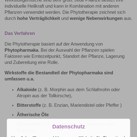
individuelle Heilkraft und kann in Kombination mit anderen
Pflanzen verwendet werden. Die Phytotherapie zeichnet sich
durch
hohe Verträglichkeit
und
wenige Nebenwirkungen
aus.
Das Verfahren
Die Phytotherapie basiert auf der Anwendung von
Phytopharmaka
. Bei der Auswahl der Pflanzen spielen
Faktoren wie Erntezeitpunkt, Standort der Pflanze, Lagerung
und Zubereitung eine Rolle.
Wirkstoffe die Bestandteil der Phytopharmaka sind
umfassen u.a.
Alkaloide
(z. B. Morphin aus dem Schlafmohn oder
Atropin aus der Tollkirsche),
Bitterstoffe
(z. B. Enzian, Mariendistel oder Pfeffer )
Ätherische Öle
Gerbstoffe
(z. B. Eichenrinde, Heidelbeeren oder
Datenschutz
Blutwurz)