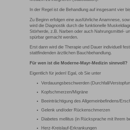
In der Regel ist die Behandlung auf insgesamt vier 
Zu Beginn erfolgen eine ausführliche Anamnese, sowie
wird die Diagnostik durch die funktionelle Muskeldi
Störherde, z.B. Narben oder auch Nahrungsmittel- un
spürbar gemacht werden.
Erst dann wird die Therapie und Dauer individuell fe
stattfindenden ärztlichen Bauchbehandlung.
Für wen ist die Moderne-Mayr-Medizin sinnvoll?
Eigentlich für jeden! Egal, ob Sie unter
Verdauungsbeschwerden (Durchfall/Verstopfu
Kopfschmerzen/Migräne
Beeinträchtigung des Allgemeinbefindens/Ersc
Gelenk und/oder Rückenschmerzen
Diabetes mellitus (in Rücksprache mit Ihrem b
Herz-Kreislauf-Erkrankungen