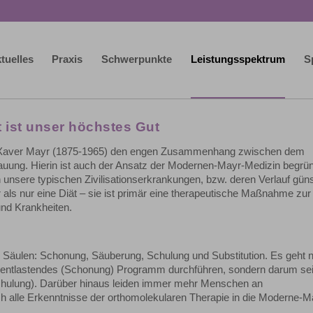
tuelles
Praxis
Schwerpunkte
Leistungsspektrum
S
 ist unser höchstes Gut
nz Xaver Mayr (1875-1965) den engen Zusammenhang zwischen dem
ung. Hierin ist auch der Ansatz der Modernen-Mayr-Medizin begründ
unsere typischen Zivilisationserkrankungen, bzw. deren Verlauf güns
als nur eine Diät – sie ist primär eine therapeutische Maßnahme zur
und Krankheiten.
 Säulen: Schonung, Säuberung, Schulung und Substitution. Es geht n
 entlastendes (Schonung) Programm durchführen, sondern darum se
chulung). Darüber hinaus leiden immer mehr Menschen an
h alle Erkenntnisse der orthomolekularen Therapie in die Moderne-M