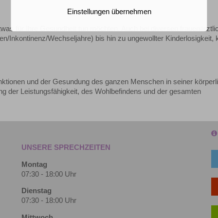
Einstellungen übernehmen
was für Ihre Gesundheit tun möchten. Auch bei diversen frauenärztli
kontinenz/Wechseljahre) bis hin zu ungewollter Kinderlosigkeit, 
unktionen und der Gesundung des ganzen Menschen in seiner körperl
ung der Leistungsfähigkeit, des Wohlbefindens und der gesamten
UNSERE SPRECHZEITEN
Montag
07:30 - 18:00 Uhr
Dienstag
07:30 - 18:00 Uhr
Mittwoch