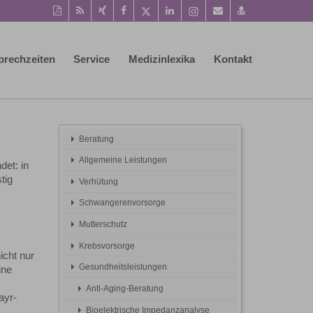
Diese
RSS-
Auf
Auf
Auf
Auf
Instagram-
Per
vCard
Seite
Feed
Xing
Facebook
Twitter
LinkedIn
Seite
Mail
speichern
als
mitteilen
teilen
teilen
teilen
aufrufen
empfehlen
PDF
prechzeiten
Service
Medizinlexika
Kontakt
drucken
Beratung
Allgemeine Leistungen
et: in
tig
Verhütung
Schwangerenvorsorge
Mutterschutz
Krebsvorsorge
icht nur
Gesundheitsleistungen
ine
Anti-Aging-Beratung
ayr-
Bioelektrische Impedanzanalyse