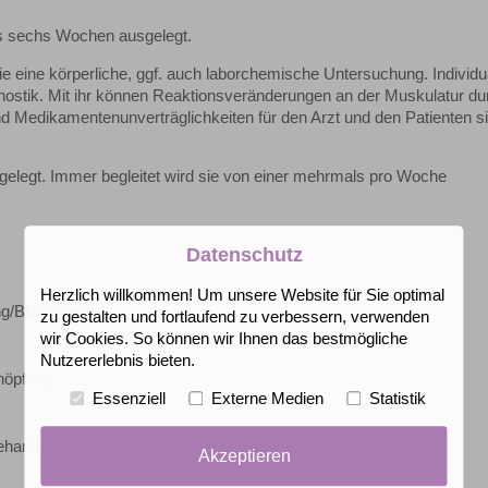
bis sechs Wochen ausgelegt.
 eine körperliche, ggf. auch laborchemische Untersuchung. Individua
agnostik. Mit ihr können Reaktionsveränderungen an der Muskulatur du
d Medikamentenunverträglichkeiten für den Arzt und den Patienten si
stgelegt. Immer begleitet wird sie von einer mehrmals pro Woche
Datenschutz
Herzlich willkommen! Um unsere Website für Sie optimal
ng/Blähungen)
zu gestalten und fortlaufend zu verbessern, verwenden
wir Cookies. So können wir Ihnen das bestmögliche
Nutzererlebnis bieten.
höpfung
Essenziell
Externe Medien
Statistik
ehandelnden Arzt)
Akzeptieren