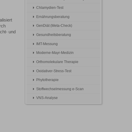
Chlamydien-Test
Ernährungsberatung
lisiert
rch
GenDiät (Meta-Check)
cht- und
Gesundheitsberatung
IMT-Messung
Moderne-Mayr-Medizin
Orthomolekulare Therapie
Oxidativer-Stress-Test
Phytotherapie
Stoffwechselmessung e-Scan
VNS-Analyse