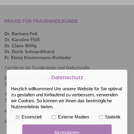
PRAXIS FÜR FRAUENHEILKUNDE
Dr. Barbara Feit
Dr. Karoline Flüß
Dr. Claus Willig
Dr. Dorte Schnardthorst
Fr. Elena Klostermann-Rohleder
Fachärzte für Gynäkologie und Geburtshilfe
Datenschutz
Ernst-Mantius-Straße 1
21029 Hamburg - Bergedorf
Herzlich willkommen! Um unsere Website für Sie optimal
Telefon: +49(040)7215710
zu gestalten und fortlaufend zu verbessern, verwenden
Telefax: +49(040)7214417
wir Cookies. So können wir Ihnen das bestmögliche
Nutzererlebnis bieten.
info@hamburg-frauenarzt.net
Essenziell
Externe Medien
Statistik
Instagram:
frauenarzt_bergedorf
Akzeptieren