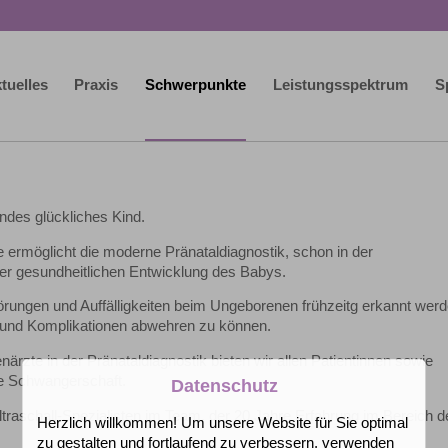
tuelles
Praxis
Schwerpunkte
Leistungsspektrum
S
ndes glückliches Kind.
rmöglicht die moderne Pränataldiagnostik, schon in der
er gesundheitlichen Entwicklung des Babys.
örungen und Auffälligkeiten beim Ungeborenen frühzeitg erkannt wer
en und Komplikationen abwehren zu können.
närzte in der Pränataldiagnostik bieten wir allen Patientinnen sowie
re Schwangerschaft.
Datenschutz
Ultraschall-Spezialisten im Team, der 20 Jahre Erfahrung im Bereich d
Herzlich willkommen! Um unsere Website für Sie optimal
zu gestalten und fortlaufend zu verbessern, verwenden