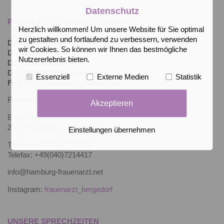
Datenschutz
PRAXIS FÜR FRAUENHEILKUNDE
Herzlich willkommen! Um unsere Website für Sie optimal
zu gestalten und fortlaufend zu verbessern, verwenden
Dr. Barbara Feit
wir Cookies. So können wir Ihnen das bestmögliche
Dr. Karoline Flüß
Nutzererlebnis bieten.
Dr. Claus Willig
Dr. Dorte Schnardthorst
Essenziell
Externe Medien
Statistik
Fr. Elena Klostermann-Rohleder
Fachärzte für Gynäkologie und Geburtshilfe
Akzeptieren
Ernst-Mantius-Straße 1
21029 Hamburg - Bergedorf
Einstellungen übernehmen
Telefon: +49(040)7215710
Telefax: +49(040)7214417
info@hamburg-frauenarzt.net
Instagram:
frauenarzt_bergedorf
UNSERE SPRECHZEITEN