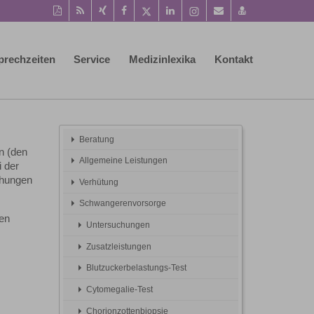
Diese
RSS-
Auf
Auf
Auf
Auf
Instagram-
Per
vCard
Seite
Feed
Xing
Facebook
Twitter
LinkedIn
Seite
Mail
speichern
als
mitteilen
teilen
teilen
teilen
aufrufen
empfehlen
PDF
prechzeiten
Service
Medizinlexika
Kontakt
drucken
Beratung
n (den
Allgemeine Leistungen
i der
chungen
Verhütung
Schwangerenvorsorge
den
Untersuchungen
Zusatzleistungen
Blutzuckerbelastungs-Test
Cytomegalie-Test
Chorionzottenbiopsie