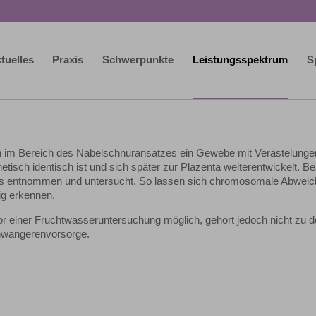
tuelles
Praxis
Schwerpunkte
Leistungsspektrum
S
h im Bereich des Nabelschnuransatzes ein Gewebe mit Verästelunge
sch identisch ist und sich später zur Plazenta weiterentwickelt. Be
bes entnommen und untersucht. So lassen sich chromosomale Abwei
ig erkennen.
vor einer Fruchtwasseruntersuchung möglich, gehört jedoch nicht zu 
hwangerenvorsorge.