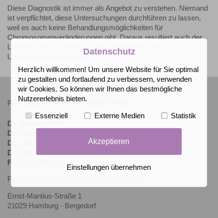
Diese Diagnostik ist immer als Angebot zu verstehen. Niemand
ist verpflichtet, diese Untersuchungen durchführen zu lassen,
weil es auch keine Behandlungsmöglichkeiten für
Chromosomenveränderungen gibt. Daraus resultiert auch der
Umstand, dass gesetzliche Krankenkassen diese
Datenschutz
Untersuchung nicht tragen.
Herzlich willkommen! Um unsere Website für Sie optimal
zu gestalten und fortlaufend zu verbessern, verwenden
wir Cookies. So können wir Ihnen das bestmögliche
Nutzererlebnis bieten.
PRAXIS FÜR FRAUENHEILKUNDE
Essenziell
Externe Medien
Statistik
Dr. Barbara Feit
Dr. Karoline Flüß
Akzeptieren
Dr. Claus Willig
Dr. Dorte Schnardthorst
Fr. Elena Klostermann-Rohleder
Einstellungen übernehmen
Fachärzte für Gynäkologie und Geburtshilfe
Ernst-Mantius-Straße 1
21029 Hamburg - Bergedorf