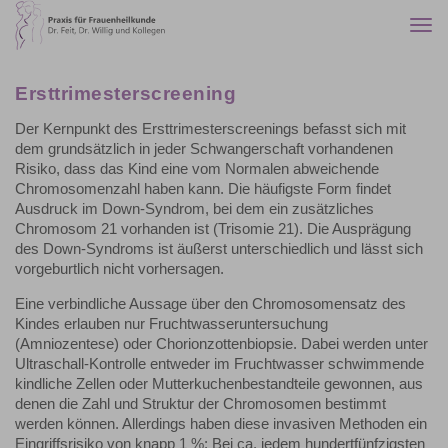
Togg
navi
Ersttrimesterscreening
Der Kernpunkt des Ersttrimesterscreenings befasst sich mit
dem grundsätzlich in jeder Schwangerschaft vorhandenen
Risiko, dass das Kind eine vom Normalen abweichende
Chromosomenzahl haben kann. Die häufigste Form findet
Ausdruck im Down-Syndrom, bei dem ein zusätzliches
Chromosom 21 vorhanden ist (Trisomie 21). Die Ausprägung
des Down-Syndroms ist äußerst unterschiedlich und lässt sich
vorgeburtlich nicht vorhersagen.
Eine verbindliche Aussage über den Chromosomensatz des
Kindes erlauben nur Fruchtwasseruntersuchung
(Amniozentese) oder Chorionzottenbiopsie. Dabei werden unter
Ultraschall-Kontrolle entweder im Fruchtwasser schwimmende
kindliche Zellen oder Mutterkuchenbestandteile gewonnen, aus
denen die Zahl und Struktur der Chromosomen bestimmt
werden können. Allerdings haben diese invasiven Methoden ein
Eingriffsrisiko von knapp 1 %: Bei ca. jedem hundertfünfzigsten