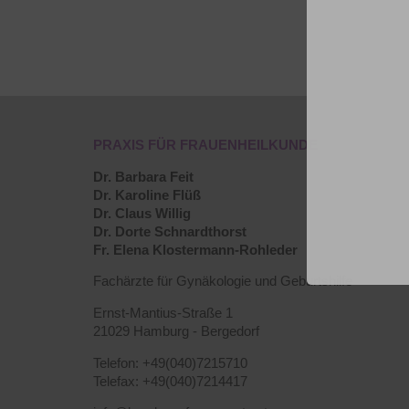
PRAXIS FÜR FRAUENHEILKUNDE
Dr. Barbara Feit
Dr. Karoline Flüß
Dr. Claus Willig
Dr. Dorte Schnardthorst
Fr. Elena Klostermann-Rohleder
Fachärzte für Gynäkologie und Geburtshilfe
Ernst-Mantius-Straße 1
21029 Hamburg - Bergedorf
Telefon: +49(040)7215710
Telefax: +49(040)7214417