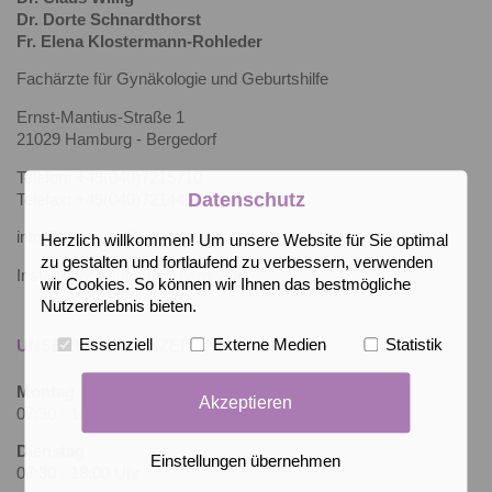
Dr. Dorte Schnardthorst
Fr. Elena Klostermann-Rohleder
Fachärzte für Gynäkologie und Geburtshilfe
Ernst-Mantius-Straße 1
21029 Hamburg - Bergedorf
Telefon: +49(040)7215710
Datenschutz
Telefax: +49(040)7214417
info@hamburg-frauenarzt.net
Herzlich willkommen! Um unsere Website für Sie optimal
zu gestalten und fortlaufend zu verbessern, verwenden
Instagram:
frauenarzt_bergedorf
wir Cookies. So können wir Ihnen das bestmögliche
Nutzererlebnis bieten.
Essenziell
Externe Medien
Statistik
UNSERE SPRECHZEITEN
Montag
Akzeptieren
07:30 - 18:00 Uhr
Dienstag
Einstellungen übernehmen
07:30 - 18:00 Uhr