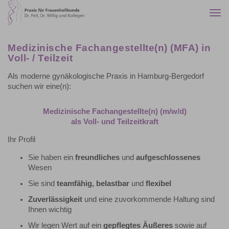
Togg
navi
Medizinische Fachangestellte(n) (MFA) in
Voll- / Teilzeit
Als moderne gynäkologische Praxis in Hamburg-Bergedorf
suchen wir eine(n):
Medizinische Fachangestellte(n) (m/w/d)
als Voll- und Teilzeitkraft
Ihr Profil
Sie haben ein
freundliches
und
aufgeschlossenes
Wesen
Sie sind
teamfähig, belastbar
und
flexibel
Zuverlässigkeit
und eine zuvorkommende Haltung sind
Ihnen wichtig
Wir legen Wert auf ein
gepflegtes Äußeres
sowie auf