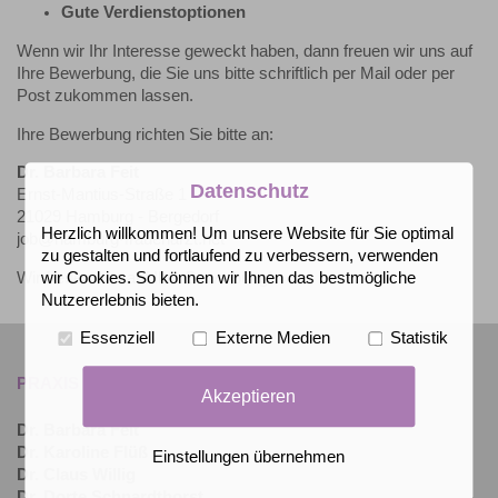
Gute Verdienstoptionen
Wenn wir Ihr Interesse geweckt haben, dann freuen wir uns auf
Ihre Bewerbung, die Sie uns bitte schriftlich per Mail oder per
Post zukommen lassen.
Ihre Bewerbung richten Sie bitte an:
Dr. Barbara Feit
Datenschutz
Ernst-Mantius-Straße 1
21029 Hamburg - Bergedorf
Herzlich willkommen! Um unsere Website für Sie optimal
job@hamburg-frauenarzt.net
zu gestalten und fortlaufend zu verbessern, verwenden
Wir freuen uns auf Ihre Bewerbung!
wir Cookies. So können wir Ihnen das bestmögliche
Nutzererlebnis bieten.
Essenziell
Externe Medien
Statistik
PRAXIS FÜR FRAUENHEILKUNDE
Akzeptieren
Dr. Barbara Feit
Dr. Karoline Flüß
Einstellungen übernehmen
Dr. Claus Willig
Dr. Dorte Schnardthorst