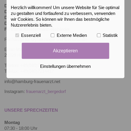
Dr. Barbara Feit
Herzlich willkommen! Um unsere Website für Sie optimal
Dr. Karoline Flüß
zu gestalten und fortlaufend zu verbessern, verwenden
Dr. Claus Willig
wir Cookies. So können wir Ihnen das bestmögliche
Dr. Dorte Schnardthorst
Nutzererlebnis bieten.
Fr. Elena Klostermann-Rohleder
Essenziell
Externe Medien
Statistik
Fachärzte für Gynäkologie und Geburtshilfe
Ernst-Mantius-Straße 1
Akzeptieren
21029 Hamburg - Bergedorf
Telefon: +49(040)7215710
Einstellungen übernehmen
Telefax: +49(040)7214417
info@hamburg-frauenarzt.net
Instagram:
frauenarzt_bergedorf
UNSERE SPRECHZEITEN
Montag
07:30 - 18:00 Uhr