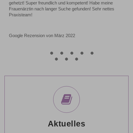
gehetzt! Super freundlich und kompetent! Habe meine
Frauenärztin nach langer Suche gefunden! Sehr nettes
Praxisteam!
Google Rezension von März 2022
Aktuelles
Gerne informieren wir Sie regelmäßig über neuste
medizinische Erkenntnisse und Neuigkeiten aus unserer
Praxis.
Mehr erfahren
Aktuelles