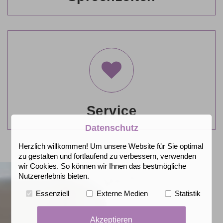
Service
Im Servicebereich bieten wir Ihnen verschiedene
Serviceleistungen, um Sie optimal betreuen und
unterstützen zu können.
Mehr erfahren
Service
Datenschutz
Herzlich willkommen! Um unsere Website für Sie optimal
zu gestalten und fortlaufend zu verbessern, verwenden
wir Cookies. So können wir Ihnen das bestmögliche
Nutzererlebnis bieten.
Essenziell
Externe Medien
Statistik
Akzeptieren